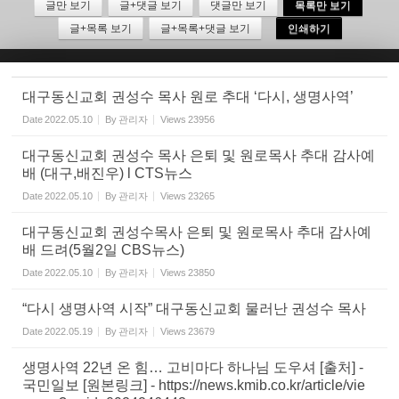
글만 보기
글+댓글 보기
댓글만 보기
목록만 보기
글+목록 보기
글+목록+댓글 보기
인쇄하기
Sketchbook5, 스케치북5
대구동신교회 권성수 목사 원로 추대 ‘다시, 생명사역’
Date
2022.05.10
By
관리자
Views
23956
대구동신교회 권성수 목사 은퇴 및 원로목사 추대 감사예
Sketchbook5, 스케치북5
배 (대구,배진우) l CTS뉴스
Date
2022.05.10
By
관리자
Views
23265
대구동신교회 권성수목사 은퇴 및 원로목사 추대 감사예
배 드려(5월2일 CBS뉴스)
Date
2022.05.10
By
관리자
Views
23850
“다시 생명사역 시작” 대구동신교회 물러난 권성수 목사
Date
2022.05.19
By
관리자
Views
23679
생명사역 22년 온 힘… 고비마다 하나님 도우셔 [출처] -
국민일보 [원본링크] - https://news.kmib.co.kr/article/vie