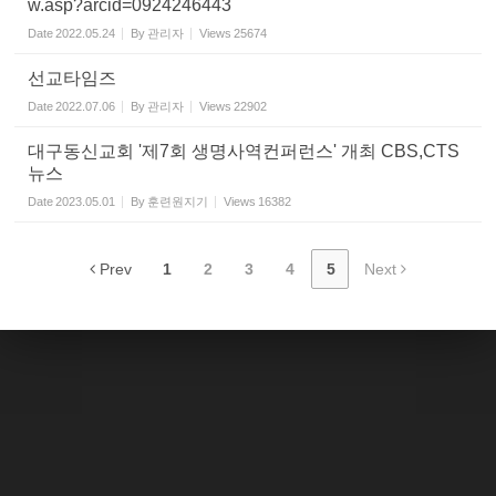
w.asp?arcid=0924246443
Date
2022.05.24
By
관리자
Views
25674
선교타임즈
Date
2022.07.06
By
관리자
Views
22902
대구동신교회 '제7회 생명사역컨퍼런스' 개최 CBS,CTS
뉴스
Date
2023.05.01
By
훈련원지기
Views
16382
Prev
1
2
3
4
5
Next