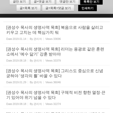
글만 보기
글+댓글 보기
댓글만 보기
목록만 보기
글+목록 보기
글+목록+댓글 보기
인쇄하기
Sketchbook5, 스케치북5
[권성수 목사의 생명사역 목회] 복음으로 사람을 살리고
키우고 고치는 데 핵심가치 둬
Date
2019.01.14
By
관리자
Views
33696
Sketchbook5, 스케치북5
[권성수 목사의 생명사역 목회] 리더는 용광로 같은 훈련
소에서 ‘예수 닮기’ 강훈 받아야
Date
2019.08.18
By
관리자
Views
33379
[권성수 목사의 생명사역 목회] 그리스도 중심으로 신념
굳혀야 ‘생각의 틀’ 바꿀 수 있다
Date
2019.01.29
By
관리자
Views
36046
[권성수 목사의 생명사역 목회] 구체적 비전 향한 열정·끈
기 있어야 위기 넘을 수 있다
Date
2019.08.18
By
관리자
Views
32274