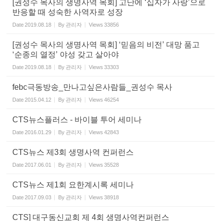
[권성수 목사의 생명사역 목회] 고난에 ‘십자가 사랑’으로
반응할 때 성숙한 사역자로 성장
Date
2019.08.18
By
관리자
Views
33856
[권성수 목사의 생명사역 목회] ‘믿음의 비전’ 대망 품고
‘순종의 열정’ 야성 갖고 살아야
Date
2019.08.18
By
관리자
Views
33303
febc극동방송_만나고싶은사람들_권성수 목사
Date
2015.04.12
By
관리자
Views
46254
CTS뉴스플러스 - 바이블 투어 세미나
Date
2016.01.29
By
관리자
Views
42843
CTS뉴스 제3회 생명사역 컨퍼런스
Date
2017.06.01
By
관리자
Views
35528
CTS뉴스 제1회 요한계시록 세미나
Date
2017.09.03
By
관리자
Views
38918
CTS] 대구동신교회 제 4회 생명사역컨퍼런스