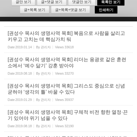
글만 보기
글+댓글 보기
댓글만 보기
목록만 보기
글+목록 보기
글+목록+댓글 보기
인쇄하기
Sketchbook5, 스케치북5
[권성수 목사의 생명사역 목회] 복음으로 사람을 살리고
키우고 고치는 데 핵심가치 둬
Date
2019.01.14
By
관리자
Views
33618
Sketchbook5, 스케치북5
[권성수 목사의 생명사역 목회] 리더는 용광로 같은 훈련
소에서 ‘예수 닮기’ 강훈 받아야
Date
2019.08.18
By
관리자
Views
33270
[권성수 목사의 생명사역 목회] 그리스도 중심으로 신념
굳혀야 ‘생각의 틀’ 바꿀 수 있다
Date
2019.01.29
By
관리자
Views
35937
[권성수 목사의 생명사역 목회] 구체적 비전 향한 열정·끈
기 있어야 위기 넘을 수 있다
Date
2019.08.18
By
관리자
Views
32190