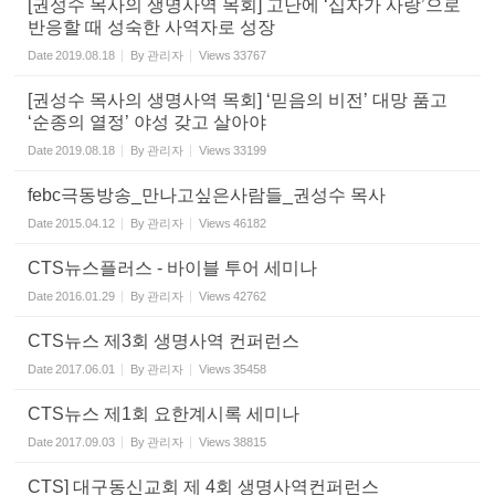
[권성수 목사의 생명사역 목회] 고난에 ‘십자가 사랑’으로
반응할 때 성숙한 사역자로 성장
Date
2019.08.18
By
관리자
Views
33767
[권성수 목사의 생명사역 목회] ‘믿음의 비전’ 대망 품고
‘순종의 열정’ 야성 갖고 살아야
Date
2019.08.18
By
관리자
Views
33199
febc극동방송_만나고싶은사람들_권성수 목사
Date
2015.04.12
By
관리자
Views
46182
CTS뉴스플러스 - 바이블 투어 세미나
Date
2016.01.29
By
관리자
Views
42762
CTS뉴스 제3회 생명사역 컨퍼런스
Date
2017.06.01
By
관리자
Views
35458
CTS뉴스 제1회 요한계시록 세미나
Date
2017.09.03
By
관리자
Views
38815
CTS] 대구동신교회 제 4회 생명사역컨퍼런스