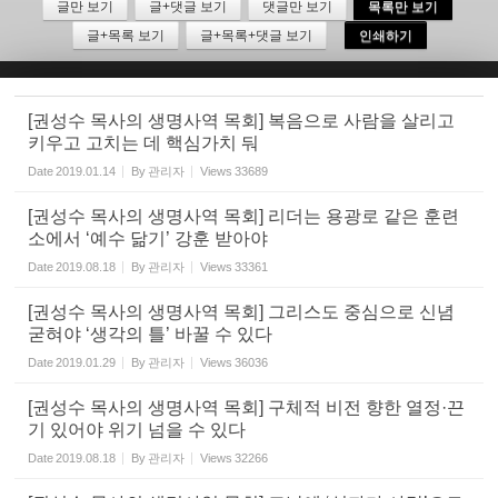
글만 보기
글+댓글 보기
댓글만 보기
목록만 보기
글+목록 보기
글+목록+댓글 보기
인쇄하기
Sketchbook5, 스케치북5
[권성수 목사의 생명사역 목회] 복음으로 사람을 살리고
키우고 고치는 데 핵심가치 둬
Date
2019.01.14
By
관리자
Views
33689
Sketchbook5, 스케치북5
[권성수 목사의 생명사역 목회] 리더는 용광로 같은 훈련
소에서 ‘예수 닮기’ 강훈 받아야
Date
2019.08.18
By
관리자
Views
33361
[권성수 목사의 생명사역 목회] 그리스도 중심으로 신념
굳혀야 ‘생각의 틀’ 바꿀 수 있다
Date
2019.01.29
By
관리자
Views
36036
[권성수 목사의 생명사역 목회] 구체적 비전 향한 열정·끈
기 있어야 위기 넘을 수 있다
Date
2019.08.18
By
관리자
Views
32266