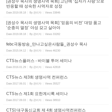
[권성수 목사의 생명사역 목회] 고난에 ‘십자가 사랑’으로
반응할 때 성숙한 사역자로 성장
Date
2019.08.18
By
관리자
Views
33846
[권성수 목사의 생명사역 목회] ‘믿음의 비전’ 대망 품고
‘순종의 열정’ 야성 갖고 살아야
Date
2019.08.18
By
관리자
Views
33282
febc극동방송_만나고싶은사람들_권성수 목사
Date
2015.04.12
By
관리자
Views
46230
CTS뉴스플러스 - 바이블 투어 세미나
Date
2016.01.29
By
관리자
Views
42818
CTS뉴스 제3회 생명사역 컨퍼런스
Date
2017.06.01
By
관리자
Views
35527
CTS뉴스 제1회 요한계시록 세미나
Date
2017.09.03
By
관리자
Views
38910
CTS] 대구동신교회 제 4회 생명사역컨퍼런스