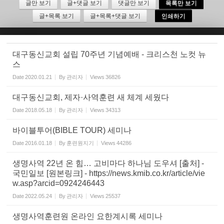
글만 보기
글+댓글 보기
댓글만 보기
목록만 보기
글+목록 보기
글+목록+댓글 보기
인쇄하기
Sketchbook5, 스케치북5
대구동신교회 설립 70주년 기념예배 - 크리스천 노컷 뉴
스
Date
2020.01.21
By
관리자
Views
36826
Sketchbook5, 스케치북5
대구동신교회, 제자·사역훈련 새 체계 세웠다
Date
2018.05.18
By
관리자
Views
34313
바이블투어(BIBLE TOUR) 세미나
Date
2016.01.18
By
훈련원지기
Views
44286
생명사역 22년 온 힘… 고비마다 하나님 도우셔 [출처] -
국민일보 [원본링크] - https://news.kmib.co.kr/article/vie
w.asp?arcid=0924246443
Date
2022.05.24
By
관리자
Views
25537
생명사역훈련원 온라인 요한계시록 세미나