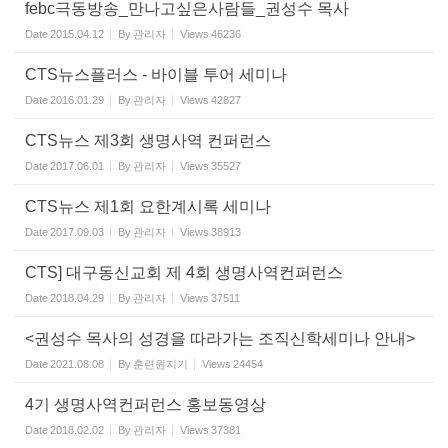
febc극동방송_만나고싶은사람들_권성수 목사
Date
2015.04.12
By
관리자
Views
46236
CTS뉴스플러스 - 바이블 투어 세미나
Date
2016.01.29
By
관리자
Views
42827
CTS뉴스 제3회 생명사역 컨퍼런스
Date
2017.06.01
By
관리자
Views
35527
CTS뉴스 제1회 요한계시록 세미나
Date
2017.09.03
By
관리자
Views
38913
CTS] 대구동신교회 제 4회 생명사역컨퍼런스
Date
2018.04.29
By
관리자
Views
37511
<권성수 목사의 성경을 따라가는 조직신학세미나 안내>
Date
2021.08.08
By
훈련원지기
Views
24454
4기 생명사역컨퍼런스 홍보동영상
Date
2018.02.02
By
관리자
Views
37381