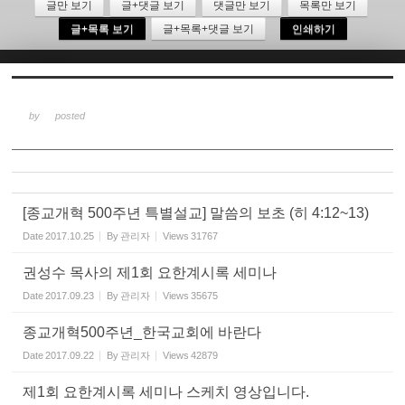
글만 보기
글+댓글 보기
댓글만 보기
목록만 보기
글+목록 보기
글+목록+댓글 보기
인쇄하기
Sketchbook5, 스케치북5
by
posted
Sketchbook5, 스케치북5
[종교개혁 500주년 특별설교] 말씀의 보초 (히 4:12~13)
Date
2017.10.25
By
관리자
Views
31767
권성수 목사의 제1회 요한계시록 세미나
Date
2017.09.23
By
관리자
Views
35675
종교개혁500주년_한국교회에 바란다
Date
2017.09.22
By
관리자
Views
42879
제1회 요한계시록 세미나 스케치 영상입니다.