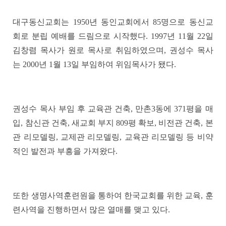
대구동신교회는
1950
년 동인교회에서
85
명으로 동신교
회로 분립 예배를 드림으로 시작했다
. 1997
년
11
월
22
일
김창렴 목사가 원로 목사로 취임하였으며
,
권성수 목사
는
2000
년
1
월
13
일 부임하여 위임목사가 됐다
.
권성수 목사 부임 후 교육관 건축
,
만촌
3
동에
371
평을 매
입
,
참신관 건축
,
새교회 부지
809
평 확보
,
비전관 건축
,
본
관 리모델링
,
교제관 리모델링
,
교육관 리모델링 등 비약
적인 발전과 부흥을 가져왔다
.
또한 생명사역훈련원을 통하여 한국교회를 위한 교육
,
훈
련사역을 진행하면서 많은 열매를 맺고 있다
.