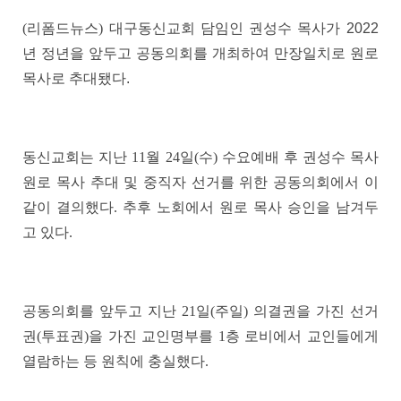
(리폼드뉴스) 대구동신교회 담임인 권성수 목사가
2022
년 정년을 앞두고 공동의회를 개최하여 만장일치로 원로
목사로 추대됐다
.
동신교회는 지난
11
월
24
일
(
수
)
수요예배 후 권성수 목사
원로 목사 추대 및 중직자 선거를 위한 공동의회에서 이
같이 결의했다
.
추후 노회에서 원로 목사 승인을 남겨두
고 있다
.
공동의회를 앞두고 지난
21
일
(
주일
)
의결권을 가진 선거
권
(
투표권
)
을 가진 교인명부를
1
층 로비에서 교인들에게
열람하는 등 원칙에 충실했다
.