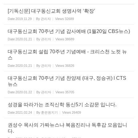
[기독신문] 대구동신교회 생명사역 ‘확장’
Date
2019.11.29
By
관리자
Views
32689
대구동신교회 70주년 기념 감사예배 (1월20일 CBS뉴스)
Date
2020.01.21
By
관리자
Views
38689
대구동신교회 설립 70주년 기념예배 - 크리스천 노컷 뉴
스
Date
2020.01.21
By
관리자
Views
36826
대구동신교회 70주년 기념 찬양제 (대구, 정승귀) l CTS
뉴스
Date
2020.01.22
By
관리자
Views
35705
성경을 따라가는 조직신학 동신5기 소감문 입니다.
Date
2021.02.24
By
훈련원지기
Views
26409
권성수 목사의 가짜뉴스냐 복음진리냐 독후감 모음입니
다.