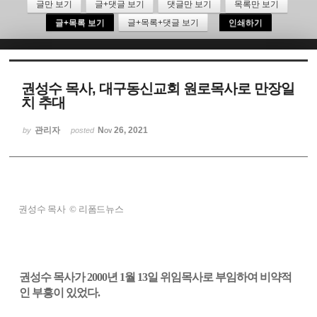
글만 보기
글+댓글 보기
댓글만 보기
목록만 보기
글+목록 보기
글+목록+댓글 보기
인쇄하기
Sketchbook5, 스케치북5
권성수 목사, 대구동신교회 원로목사로 만장일
치 추대
Sketchbook5, 스케치북5
관리자
Nov 26, 2021
by
posted
권성수 목사 © 리폼드뉴스
권성수 목사가 2000년 1월 13일 위임목사로 부임하여 비약적
인 부흥이 있었다.