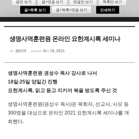
글만 보기
글+댓글 보기
댓글만 보기
목록만 보기
글+목록 보기
글+목록+댓글 보기
인쇄하기
Sketchbook5, 스케치북5
생명사역훈련원 온라인 요한계시록 세미나
관리자
Oct 19, 2021
by
posted
Sketchbook5, 스케치북5
생명사역훈련원 권성수 목사 강사로 나서
18일∙25일 양일간 진행
요한계시록, 읽고 듣고 지키어 복을 받도록 주신 것
생명사역훈련원(권성수 목사)은 목회자, 선교사, 사모 등
300명을 대상으로 온라인 2021 요한계시록 세미나를 개
최했다.