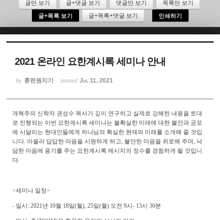
글만 보기
글+댓글 보기
댓글만 보기
목록만 보기
글+목록 보기
글+목록+댓글 보기
인쇄하기
Sketchbook5, 스케치북5
2021 온라인 요한계시록 세미나 안내
훈련원지기
Jul 11, 2021
by
posted
Sketchbook5, 스케치북5
개혁주의 신학자 권성수 목사가 깊이 연구하고 실제로 강해한 내용을 토대
로 진행되는 이번 요한계시록 세미나는 불확실한 미래에 대한 불안과 공포
에 시달리는 현대인들에게 하나님의 확실한 현재와 미래를 소개해 줄 것입
니다
.
아울러 답답한 마음을 시원하게 하고
,
불안한 마음을 위로해 주며
,
낙
담한 마음에 용기를 주는 요한계시록 메시지의 정수를 경험하게 될 것입니
다
.
<
세미나 일정
>
-
일시
: 2021
년
10
월
18
일
(
월
), 25
일
(
월
)
오전
9
시
- 13
시
30
분