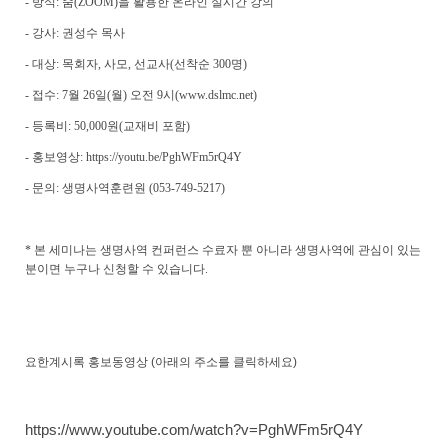
-
방식
:
줌
(ZOOM)
을 활용한 온라인 실시간 강의
-
강사
:
권성수 목사
-
대상
:
목회자
,
사모
,
선교사
(
선착순
300
명
)
-
접수
: 7
월
26
일
(
월
)
오전
9
시
(www.dslmc.net)
-
등록비
: 50,000
원
(
교재비 포함
)
-
홍보영상
: https://youtu.be/PghWFm5rQ4Y
-
문의
:
생명사역훈련원
(053-749-5217)
*
본 세미나는 생명사역 컨퍼런스 수료자 뿐 아니라 생명사역에 관심이 있는
분이면 누구나 신청할 수 있습니다
.
요한계시록 홍보동영상 (아래의 주소를 클릭하세요)
https://www.youtube.com/watch?v=PghWFm5rQ4Y