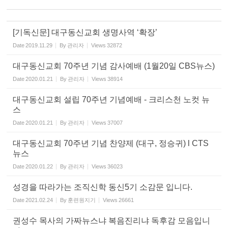
[기독신문] 대구동신교회 생명사역 ‘확장’
Date
2019.11.29
By
관리자
Views
32872
대구동신교회 70주년 기념 감사예배 (1월20일 CBS뉴스)
Date
2020.01.21
By
관리자
Views
38914
대구동신교회 설립 70주년 기념예배 - 크리스천 노컷 뉴
스
Date
2020.01.21
By
관리자
Views
37007
대구동신교회 70주년 기념 찬양제 (대구, 정승귀) l CTS
뉴스
Date
2020.01.22
By
관리자
Views
36023
성경을 따라가는 조직신학 동신5기 소감문 입니다.
Date
2021.02.24
By
훈련원지기
Views
26661
권성수 목사의 가짜뉴스냐 복음진리냐 독후감 모음입니