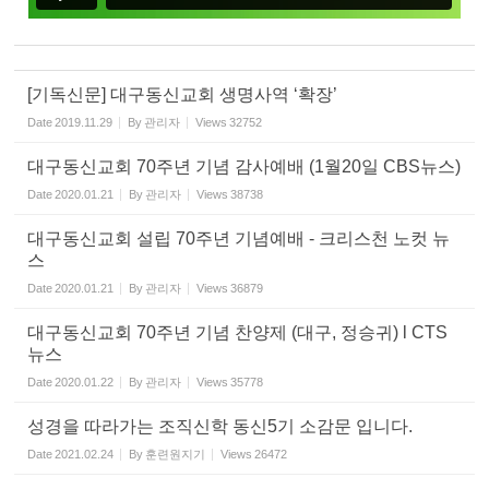
[기독신문] 대구동신교회 생명사역 ‘확장’
Date
2019.11.29
By
관리자
Views
32752
대구동신교회 70주년 기념 감사예배 (1월20일 CBS뉴스)
Date
2020.01.21
By
관리자
Views
38738
대구동신교회 설립 70주년 기념예배 - 크리스천 노컷 뉴
스
Date
2020.01.21
By
관리자
Views
36879
대구동신교회 70주년 기념 찬양제 (대구, 정승귀) l CTS
뉴스
Date
2020.01.22
By
관리자
Views
35778
성경을 따라가는 조직신학 동신5기 소감문 입니다.
Date
2021.02.24
By
훈련원지기
Views
26472