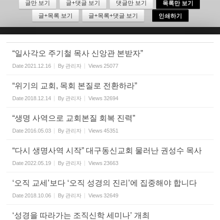
글만 보기
글+댓글 보기
댓글만 보기
목록만 보기
글+목록 보기
글+목록+댓글 보기
인쇄하기
Sketchbook5, 스케치북5
“일사각오 주기철 목사 신앙관 본받자”
Date
2021.12.16
By
관리자
Views
25077
“위기의 교회, 목회 본질로 전환하라”
Sketchbook5, 스케치북5
Date
2018.12.14
By
관리자
Views
32694
“생명 사역으로 교회본질 회복 진력”
Date
2016.05.03
By
관리자
Views
45351
“다시 생명사역 시작” 대구동신교회 물러난 권성수 목사
Date
2022.05.19
By
관리자
Views
23663
‘오직 교세’보다 ‘오직 성경의 진리’에 집중해야 합니다
Date
2018.10.06
By
관리자
Views
32649
‘성경을 따라가는 조직신학 세미나’ 개최