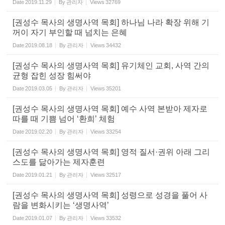
Date
2019.11.29
By
관리자
Views
32769
[권성수 목사의 생명사역 목회] 하나님 나라 확장 위해 기
꺼이 자기 부인할 때 넘치는 은혜
Date
2019.08.18
By
관리자
Views
34432
[권성수 목사의 생명사역 목회] 유기체인 교회, 사역 간의
균형 잡힌 성장 힘써야
Date
2019.03.05
By
관리자
Views
35201
[권성수 목사의 생명사역 목회] 예수 사역 본받아 제자로
따를 때 기쁨 넘어 ‘환희’ 체험
Date
2019.02.20
By
관리자
Views
33254
[권성수 목사의 생명사역 목회] 영적 질서·권위 아래 그리
스도를 닮아가는 제자훈련
Date
2019.01.21
By
관리자
Views
32517
[권성수 목사의 생명사역 목회] 성령으로 성경을 풀어 사
람을 변화시키는 ‘생명사역’
Date
2019.01.07
By
관리자
Views
33532