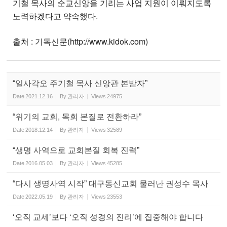
기철 목사의 순교신앙을 기리는 사업 지원이 이뤄지도록
노력하겠다고 약속했다.
출처 : 기독신문(http://www.kidok.com)
“일사각오 주기철 목사 신앙관 본받자”
Date
2021.12.16
By
관리자
Views
24975
“위기의 교회, 목회 본질로 전환하라”
Date
2018.12.14
By
관리자
Views
32589
“생명 사역으로 교회본질 회복 진력”
Date
2016.05.03
By
관리자
Views
45285
“다시 생명사역 시작” 대구동신교회 물러난 권성수 목사
Date
2022.05.19
By
관리자
Views
23553
‘오직 교세’보다 ‘오직 성경의 진리’에 집중해야 합니다