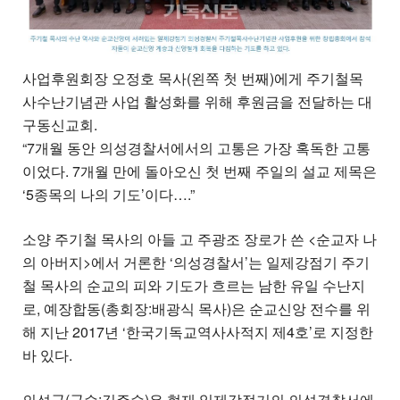
사업후원회장 오정호 목사(왼쪽 첫 번째)에게 주기철목
사수난기념관 사업 활성화를 위해 후원금을 전달하는 대
구동신교회.
“7개월 동안 의성경찰서에서의 고통은 가장 혹독한 고통
이었다. 7개월 만에 돌아오신 첫 번째 주일의 설교 제목은
‘5종목의 나의 기도’이다….”
소양 주기철 목사의 아들 고 주광조 장로가 쓴 <순교자 나
의 아버지>에서 거론한 ‘의성경찰서’는 일제강점기 주기
철 목사의 순교의 피와 기도가 흐르는 남한 유일 수난지
로, 예장합동(총회장:배광식 목사)은 순교신앙 전수를 위
해 지난 2017년 ‘한국기독교역사사적지 제4호’로 지정한
바 있다.
의성군(군수:김주수)은 현재 일제강점기의 의성경찰서에