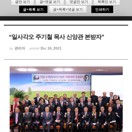
글만 보기
글+댓글 보기
댓글만 보기
목록만 보기
글+목록 보기
글+목록+댓글 보기
인쇄하기
Sketchbook5, 스케치북5
“일사각오 주기철 목사 신앙관 본받자”
관리자
Dec 16, 2021
by
posted
Sketchbook5, 스케치북5