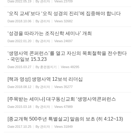
Date
2022.05.19
By
관리자
Views
23709
‘오직 교세’보다 ‘오직 성경의 진리’에 집중해야 합니다
Date
2018.10.06
By
관리자
Views
32682
‘성경을 따라가는 조직신학 세미나’ 개최
Date
2022.01.20
By
관리자
Views
24697
‘생명사역 콘퍼런스’를 열고 자신의 목회철학을 전수한다
- 국민일보 15.3.23
Date
2015.03.27
By
훈련원지기
Views
48295
[책과 영성] 생명사역 12보석 리더십
Date
2018.08.12
By
관리자
Views
35277
[주목받는 세미나] 대구동신교회 ‘생명사역콘퍼런스
Date
2015.03.18
By
관리자
Views
47989
[종교개혁 500주년 특별설교] 말씀의 보초 (히 4:12~13)
Date
2017.10.25
By
관리자
Views
31849