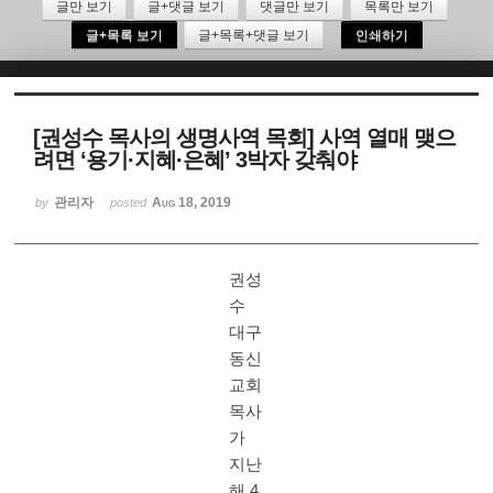
글만 보기
글+댓글 보기
댓글만 보기
목록만 보기
글+목록 보기
글+목록+댓글 보기
인쇄하기
Sketchbook5, 스케치북5
[권성수 목사의 생명사역 목회] 사역 열매 맺으
려면 ‘용기·지혜·은혜’ 3박자 갖춰야
Sketchbook5, 스케치북5
관리자
Aug 18, 2019
by
posted
권성
수
대구
동신
교회
목사
가
지난
해 4