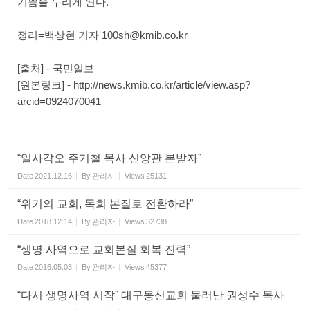
기쁨을 누리게 된다.
정리=백상현 기자 100sh@kmib.co.kr
[출처] - 국민일보
[원본링크] - http://news.kmib.co.kr/article/view.asp?
arcid=0924070041
“일사각오 주기철 목사 신앙관 본받자”
Date
2021.12.16
By
관리자
Views
25131
“위기의 교회, 목회 본질로 전환하라”
Date
2018.12.14
By
관리자
Views
32738
“생명 사역으로 교회본질 회복 진력”
Date
2016.05.03
By
관리자
Views
45377
“다시 생명사역 시작” 대구동신교회 물러난 권성수 목사