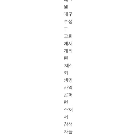
월
대구
수성
구
교회
에서
개최
된
‘제4
회
생명
사역
콘퍼
런
스’에
서
참석
자들