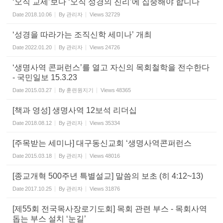
‘오직 교세’보다 ‘오직 성경의 진리’에 집중해야 합니다
Date
2018.10.06
By
관리자
Views
32729
‘성경을 따라가는 조직신학 세미나’ 개최
Date
2022.01.20
By
관리자
Views
24726
‘생명사역 콘퍼런스’를 열고 자신의 목회철학을 전수한다
- 국민일보 15.3.23
Date
2015.03.27
By
훈련원지기
Views
48365
[책과 영성] 생명사역 12보석 리더십
Date
2018.08.12
By
관리자
Views
35334
[주목받는 세미나] 대구동신교회 ‘생명사역콘퍼런스
Date
2015.03.18
By
관리자
Views
48016
[종교개혁 500주년 특별설교] 말씀의 보초 (히 4:12~13)
Date
2017.10.25
By
관리자
Views
31876
[제55회 전국목사장로기도회] 목회 관련 부스 - 목회사역
돕는 부스 설치 ‘눈길’