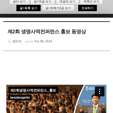
글만 보기
글+댓글 보기
댓글만 보기
목록만 보기
글+목록 보기
글+목록+댓글 보기
인쇄하기
Sketchbook5, 스케치북5
제2회 생명사역컨퍼런스 홍보 동영상
관리자
Feb 06, 2016
by
posted
Sketchbook5, 스케치북5