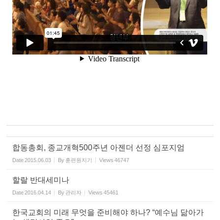
합동총회, 종교개혁500주년 아젠더 선정 심포지엄
Date
2015.06.03
By
훈련원지기
Views
46747
할랄 반대세미나
Date
2016.04.14
By
관리자
Views
45461
한국교회의 미래 무엇을 준비해야 하나? “예수님 닮아가