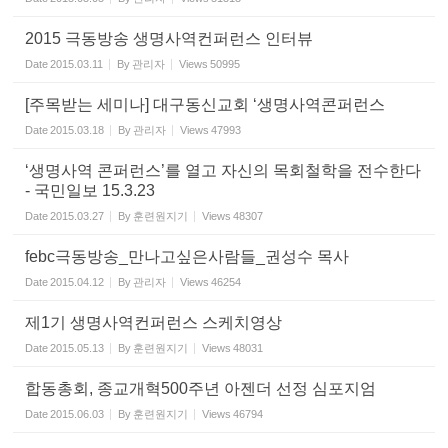
2015 극동방송 생명사역컨퍼런스 인터뷰
Date
2015.03.11
By
관리자
Views
50995
[주목받는 세미나] 대구동신교회 ‘생명사역콘퍼런스
Date
2015.03.18
By
관리자
Views
47993
‘생명사역 콘퍼런스’를 열고 자신의 목회철학을 전수한다
- 국민일보 15.3.23
Date
2015.03.27
By
훈련원지기
Views
48307
febc극동방송_만나고싶은사람들_권성수 목사
Date
2015.04.12
By
관리자
Views
46254
제1기 생명사역컨퍼런스 스케치영상
Date
2015.05.13
By
훈련원지기
Views
48031
합동총회, 종교개혁500주년 아젠더 선정 심포지엄
Date
2015.06.03
By
훈련원지기
Views
46794