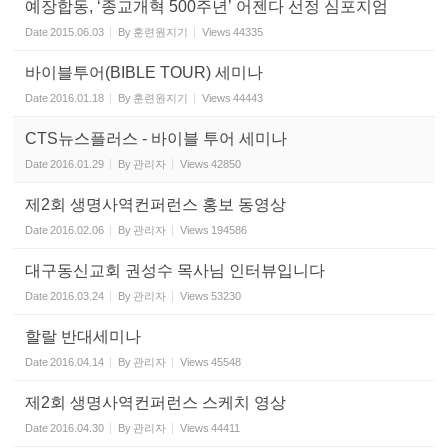
예장합동, ‘종교개혁 500주년’ 어젠다 선정 심포지엄
Date
2015.06.03
By
훈련원지기
Views
44335
바이블투어(BIBLE TOUR) 세미나
Date
2016.01.18
By
훈련원지기
Views
44443
CTS뉴스플러스 - 바이블 투어 세미나
Date
2016.01.29
By
관리자
Views
42850
제2회 생명사역컨퍼런스 홍보 동영상
Date
2016.02.06
By
관리자
Views
194586
대구동신교회 권성수 목사님 인터뷰입니다
Date
2016.03.24
By
관리자
Views
53230
할랄 반대세미나
Date
2016.04.14
By
관리자
Views
45548
제2회 생명사역컨퍼런스 스케치 영상
Date
2016.04.30
By
관리자
Views
44411