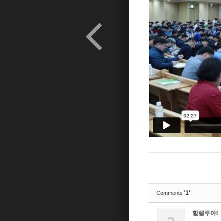
'1'
Comments
할렐루야!