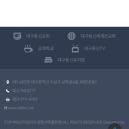
대구동신교회
대구동신세계선교회
교회학교
대구동신TV
대구동신유치원
(우) 42078 대구광역시 수성구 교학로4길 39(만촌동)
053.749.5217
053-211-4763
H
www.dslmc.net
COPYRIGHT©2019 생명사역훈련원 ALL RIGHTS RESERVED. Designed by