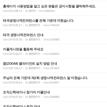
홈페이지 사용방법을 알고 싶은 분들은 공지사항을 클릭해주세요.
Date
2014.08.14
By
관리자
Views
683044
태국생명사역컨퍼런스를 은혜 가운데 마쳤습니다.
Date
2019.05.31
By
훈련원지기
Views
749429
태국 생명사역컨퍼런스 안내
Date
2019.03.30
By
훈련원지기
Views
525680
카풀게시판을 활용해 주세요
Date
2015.04.07
By
훈련원지기
Views
636652
줌(ZOOM) 클라이언트 설치 방법 안내
Date
2021.04.27
By
훈련원지기
Views
391855
주님의 은혜 가운데 제2회 생명사역컨퍼런스 잘 마쳤습니다.
Date
2016.05.04
By
훈련원지기
Views
633601
조직신학세미나 참가자 카풀안내
Date
2018.07.04
By
훈련원지기
Views
506880
조직신학세미나 주차 안내