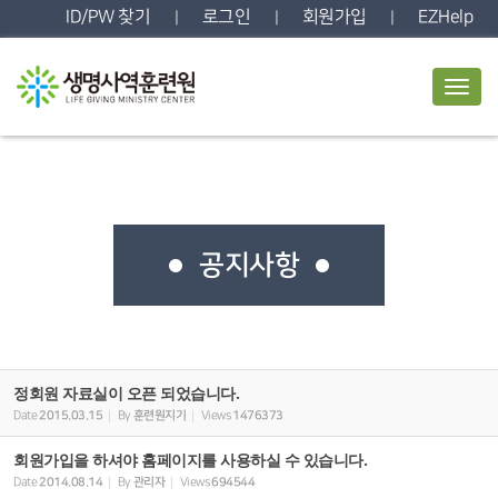
Sketchbook5, 스케치북5
Sketchbook5, 스케치북5
ID/PW 찾기
로그인
회원가입
EZHelp
|
|
|
T
o
g
g
l
e
n
a
v
공지사항
i
g
a
t
i
o
n
정회원 자료실이 오픈 되었습니다.
Date
2015.03.15
By
훈련원지기
Views
1476373
회원가입을 하셔야 홈페이지를 사용하실 수 있습니다.
Date
2014.08.14
By
관리자
Views
694544