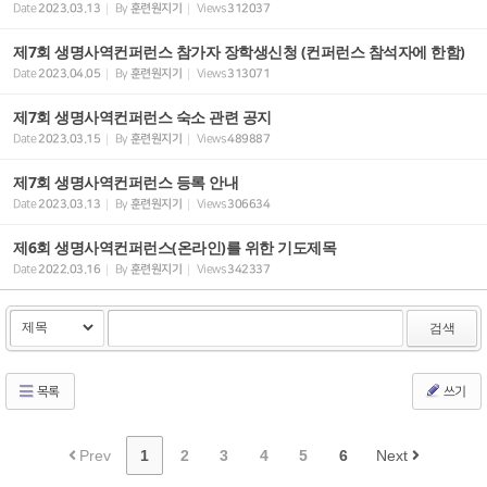
Date
2023.03.13
By
훈련원지기
Views
312037
제7회 생명사역컨퍼런스 참가자 장학생신청 (컨퍼런스 참석자에 한함)
Date
2023.04.05
By
훈련원지기
Views
313071
제7회 생명사역컨퍼런스 숙소 관련 공지
Date
2023.03.15
By
훈련원지기
Views
489887
제7회 생명사역컨퍼런스 등록 안내
Date
2023.03.13
By
훈련원지기
Views
306634
제6회 생명사역컨퍼런스(온라인)를 위한 기도제목
Date
2022.03.16
By
훈련원지기
Views
342337
검색
목록
쓰기
Prev
1
2
3
4
5
6
Next