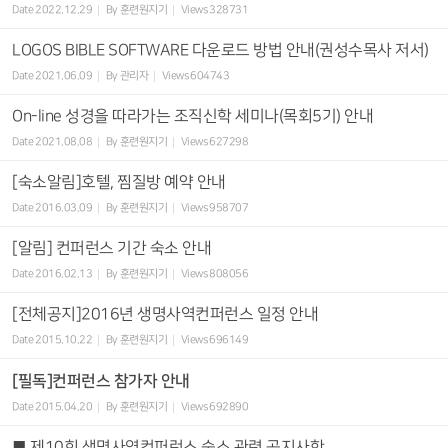
Date
2022.12.29
By
훈련원지기
Views
328731
LOGOS BIBLE SOFTWARE 다운로드 방법 안내(권성수목사 저서)
Date
2021.06.09
By
관리자
Views
604743
On-line 성경을 따라가는 조직신학 세미나(목회5기) 안내
Date
2021.08.08
By
훈련원지기
Views
627298
[숙소알림]호텔, 찜질방 예약 안내
Date
2016.03.09
By
훈련원지기
Views
958707
[알림] 컨퍼런스 기간 숙소 안내
Date
2016.02.13
By
훈련원지기
Views
808056
[전체공지]2016년 생명사역컨퍼런스 일정 안내
Date
2015.10.22
By
훈련원지기
Views
696149
[필독]컨퍼런스 참가자 안내
Date
2015.04.20
By
훈련원지기
Views
692890
■ 제10회 생명사역컨퍼런스 숙소 관련 공지사항