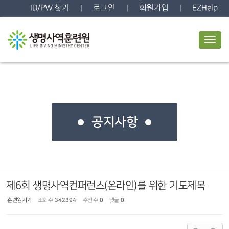
Sketchbook5, 스케치북5
Sketchbook5, 스케치북5
ID/PW 찾기
로그인
회원가입
EZHelp
|
|
|
T
o
g
g
l
e
n
a
v
공지사항
i
g
a
t
i
o
n
제6회 생명사역컨퍼런스(온라인)를 위한 기도제목
훈련원지기
조회 수
342394
추천 수
0
댓글
0