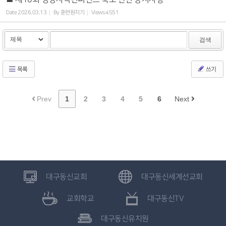
Date
2026.03.13
By
훈련원지기
Views
4551
검색
목록
쓰기
Prev
1
2
3
4
5
6
Next
대구동신교회
대구동신세계선교회
교회학교
대구동신TV
대구동신유치원