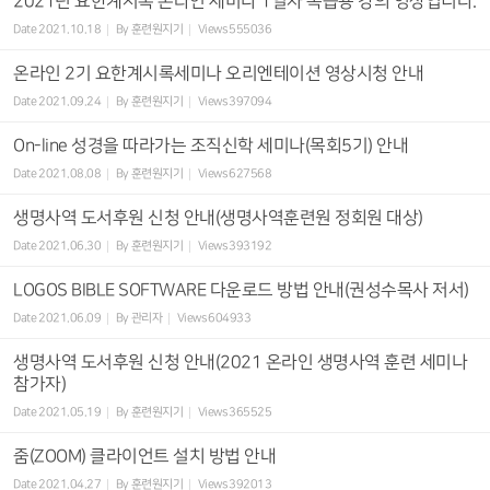
2021년 요한계시록 온라인 세미나 1일차 복습용 강의 영상입니다.
Date
2021.10.18
By
훈련원지기
Views
555036
온라인 2기 요한계시록세미나 오리엔테이션 영상시청 안내
Date
2021.09.24
By
훈련원지기
Views
397094
On-line 성경을 따라가는 조직신학 세미나(목회5기) 안내
Date
2021.08.08
By
훈련원지기
Views
627568
생명사역 도서후원 신청 안내(생명사역훈련원 정회원 대상)
Date
2021.06.30
By
훈련원지기
Views
393192
LOGOS BIBLE SOFTWARE 다운로드 방법 안내(권성수목사 저서)
Date
2021.06.09
By
관리자
Views
604933
생명사역 도서후원 신청 안내(2021 온라인 생명사역 훈련 세미나
참가자)
Date
2021.05.19
By
훈련원지기
Views
365525
줌(ZOOM) 클라이언트 설치 방법 안내
Date
2021.04.27
By
훈련원지기
Views
392013