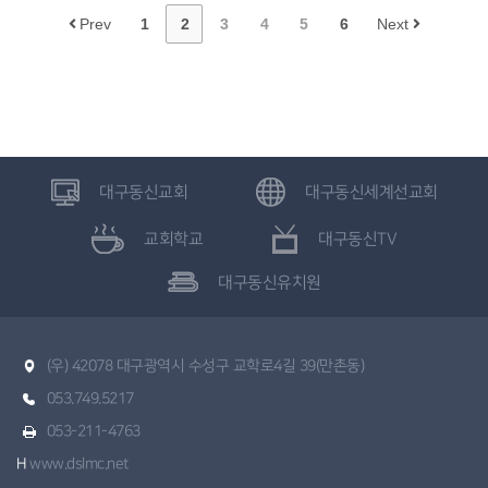
Prev
1
2
3
4
5
6
Next
대구동신교회
대구동신세계선교회
교회학교
대구동신TV
대구동신유치원
(우) 42078 대구광역시 수성구 교학로4길 39(만촌동)
053.749.5217
053-211-4763
H
www.dslmc.net