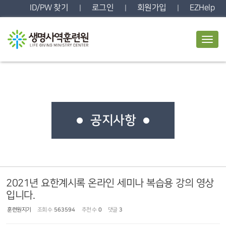
Sketchbook5, 스케치북5
Sketchbook5, 스케치북5
ID/PW 찾기
로그인
회원가입
EZHelp
|
|
|
T
o
g
g
l
e
n
a
v
공지사항
i
g
a
t
i
o
n
2021년 요한계시록 온라인 세미나 복습용 강의 영상
입니다.
훈련원지기
조회 수
563594
추천 수
0
댓글
3