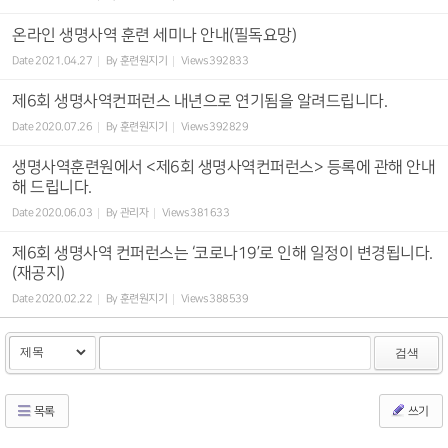
온라인 생명사역 훈련 세미나 안내(필독요망)
Date
2021.04.27
By
훈련원지기
Views
392833
제6회 생명사역컨퍼런스 내년으로 연기됨을 알려드립니다.
Date
2020.07.26
By
훈련원지기
Views
392829
생명사역훈련원에서 <제6회 생명사역컨퍼런스> 등록에 관해 안내
해 드립니다.
Date
2020.06.03
By
관리자
Views
381633
제6회 생명사역 컨퍼런스는 ‘코로나19’로 인해 일정이 변경됩니다.
(재공지)
Date
2020.02.22
By
훈련원지기
Views
388539
검색
목록
쓰기