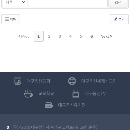
검색
목록
쓰기
Prev
1
2
3
4
5
6
Next
대구동신교회
대구동신세계선교회
교회학교
대구동신TV
대구동신유치원
(우) 42078 대구광역시 수성구 교학로4길 39(만촌동)