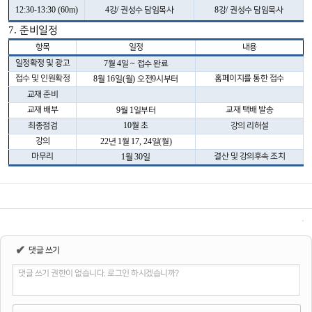
12:30-13:30 (60m)
4
/
8
/
강
권성수 담임목사
강
권성수 담임목사
7.
준비일정
항목
일정
내용
일정확정 및 광고
7
4
~
월
일
접수 완료
접수 및 인원확정
8
16
(
)
9
홈페이지를 통한 접수
월
일
월
오전
시부터
교재 준비
교재 배부
9
1
교재 택배 발송
월
일부터
10
최종점검
월 초
강의 리허설
강의
22
1
17, 24
(
)
년
월
일
월
마무리
1
30
결산 및 강의후속 조치
월
일
✔
댓글 쓰기
댓글 쓰기 권한이 없습니다. 로그인 하시겠습니까?