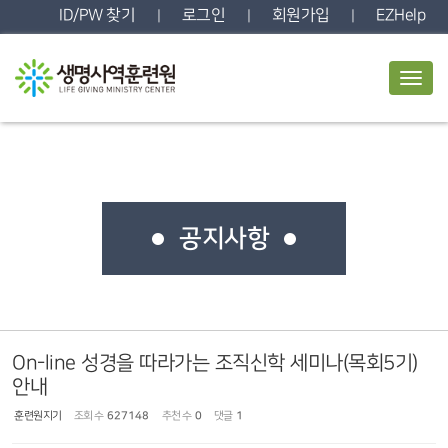
Sketchbook5, 스케치북5
Sketchbook5, 스케치북5
ID/PW 찾기
로그인
회원가입
EZHelp
|
|
|
T
o
g
g
l
e
n
a
v
공지사항
i
g
a
t
i
o
n
On-line 성경을 따라가는 조직신학 세미나(목회5기)
안내
훈련원지기
조회 수
627148
추천 수
0
댓글
1