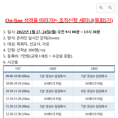
On-line
(
5
)
성경을 따라가는 조직신학 세미나
목회
기
1.
:
2022
1
17, 24
(
)
9
00
~ 13
30
일시
년
월
일
월
오전
시
분
시
분
2.
:
(Zoom)
방식
온라인 실시간 강의
3.
:
,
,
대상
목회자
선교사
사모
4.
:
300
(+
)
인원
선착순
명
α
5.
: 7
(
1
+
)
등록비
만원
교재
세트
수강료 포함
6.
시간표
시간
1
2
회차
회차
09:00-10:00 (60m)
1
/
5
/
강
권성수 담임목사
강
권성수 담임목사
10:00-10:10 (10m)
브레이크 타임
브레이크 타임
10:10-11:10 (60m)
2
/
6
/
강
권성수 담임목사
강
권성수 담임목사
11:10-11:20 (10m)
브레이크 타임
브레이크 타임
11:20-12:20 (60m)
3
/
7
/
강
권성수 담임목사
강
권성수 담임목사
12:20-12:30 (10m)
브레이크 타임
브레이크 타임