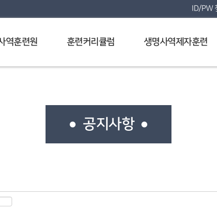
ID/PW
사역훈련원
훈련커리큘럼
생명사역제자훈련
공지사항