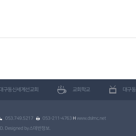
대구동신세계선교회
교회학교
대구동
053.749.5217
053-211-4763
H
www.dslmc.net
 Designed by
스데반정보
.