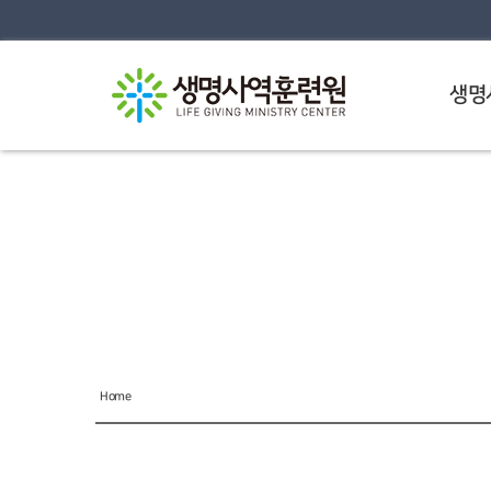
생명
Home