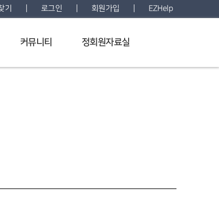
|
|
|
 찾기
로그인
회원가입
EZHelp
커뮤니티
정회원자료실