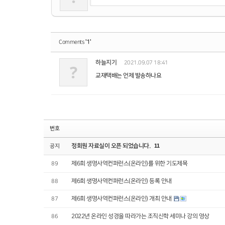
'1'
Comments
하늘지기
2021.09.07 18:41
?
교재택배는 언제 발송하나요
번호
정회원 자료실이 오픈 되었습니다.
11
공지
제6회 생명사역컨퍼런스(온라인)를 위한 기도제목
89
제6회 생명사역컨퍼런스(온라인) 등록 안내
88
제6회 생명사역컨퍼런스(온라인) 개최 안내
87
2022년 온라인 성경을 따라가는 조직신학 세미나 강의 영상
86