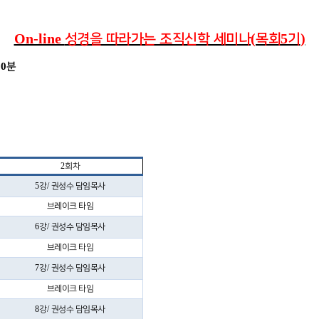
On-line
(
5
)
성경을 따라가는 조직신학 세미나
목회
기
30
분
2
회차
5
/
강
권성수 담임목사
브레이크 타임
6
/
강
권성수 담임목사
브레이크 타임
7
/
강
권성수 담임목사
브레이크 타임
8
/
강
권성수 담임목사