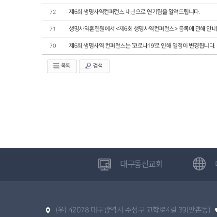
제6회 생명사역컨퍼런스 내년으로 연기됨을 알려드립니다.
72
생명사역훈련원에서 <제6회 생명사역컨퍼런스> 등록에 관해 안내
71
제6회 생명사역 컨퍼런스는 ‘코로나19’로 인해 일정이 변경됩니다. 
70
목록
검색
대구동신교회
(우) 42078 대구광역시 수성구 교학로4길 39(만촌동)