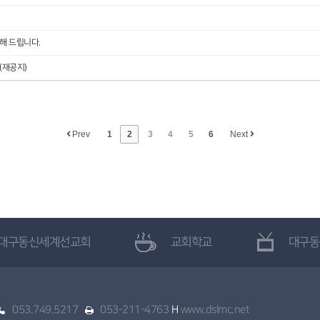
해 드립니다.
(재공지)
Prev
1
2
3
4
5
6
Next
대구동신세계선교회
교회학교
대구동
053.749.5217
053-211-4763
H
www.dslmc.net