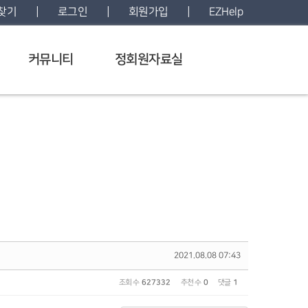
|
|
|
 찾기
로그인
회원가입
EZHelp
커뮤니티
정회원자료실
2021.08.08 07:43
조회 수
627332
추천 수
0
댓글
1