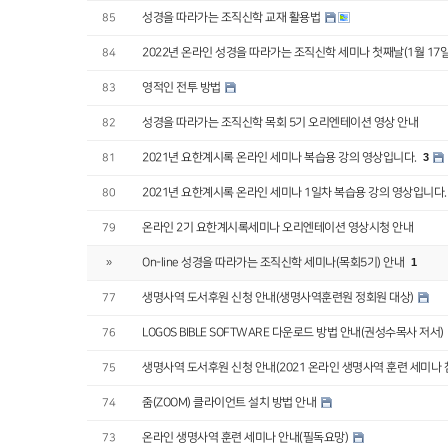
성경을 따라가는 조직신학 교재 활용법
85
2022년 온라인 성경을 따라가는 조직신학 세미나 첫째날(1월 17일
84
영적인 전투 방법
83
성경을 따라가는 조직신학 목회 5기 오리엔테이션 영상 안내
82
2021년 요한계시록 온라인 세미나 복습용 강의 영상입니다.
3
81
2021년 요한계시록 온라인 세미나 1일차 복습용 강의 영상입니다
80
온라인 2기 요한계시록세미나 오리엔테이션 영상시청 안내
79
On-line 성경을 따라가는 조직신학 세미나(목회5기) 안내
1
»
생명사역 도서후원 신청 안내(생명사역훈련원 정회원 대상)
77
LOGOS BIBLE SOFTWARE 다운로드 방법 안내(권성수목사 저서)
76
생명사역 도서후원 신청 안내(2021 온라인 생명사역 훈련 세미나 
75
줌(ZOOM) 클라이언트 설치 방법 안내
74
온라인 생명사역 훈련 세미나 안내(필독요망)
73