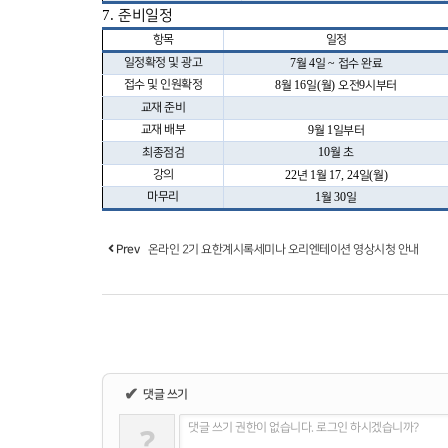
7.
준비일정
항목
일정
일정확정 및 광고
7
4
~
월
일
접수 완료
접수 및 인원확정
8
16
(
)
9
월
일
월
오전
시부터
교재 준비
교재 배부
9
1
월
일부터
10
최종점검
월 초
강의
22
1
17, 24
(
)
년
월
일
월
마무리
1
30
월
일
Prev
온라인 2기 요한계시록세미나 오리엔테이션 영상시청 안내
✔
댓글 쓰기
?
댓글 쓰기 권한이 없습니다. 로그인 하시겠습니까?