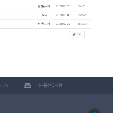
훈련원지기
2020.07.26
392715
관리자
2020.06.03
381529
훈련원지기
2020.02.22
388475
쓰기
신TV
대구동신유치원