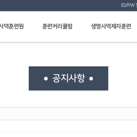
ID/PW
사역훈련원
훈련커리큘럼
생명사역제자훈련
공지사항