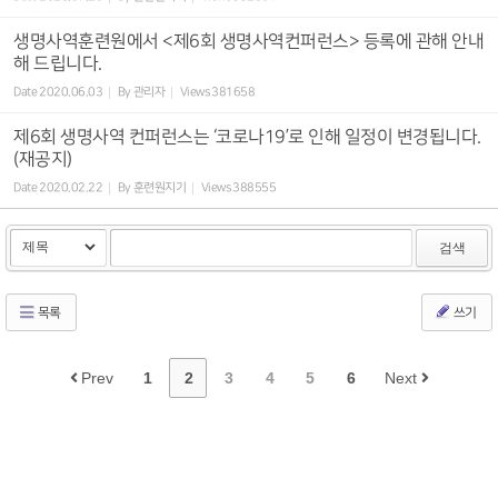
생명사역훈련원에서 <제6회 생명사역컨퍼런스> 등록에 관해 안내
해 드립니다.
Date
2020.06.03
By
관리자
Views
381658
제6회 생명사역 컨퍼런스는 ‘코로나19’로 인해 일정이 변경됩니다.
(재공지)
Date
2020.02.22
By
훈련원지기
Views
388555
검색
목록
쓰기
Prev
1
2
3
4
5
6
Next