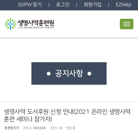
Sketchbook5, 스케치북5
Sketchbook5, 스케치북5
ID/PW 찾기
로그인
회원가입
EZHelp
|
|
|
T
o
g
g
l
e
n
a
v
공지사항
i
g
a
t
i
o
n
생명사역 도서후원 신청 안내(2021 온라인 생명사역
훈련 세미나 참가자)
훈련원지기
조회 수
365550
추천 수
0
댓글
0