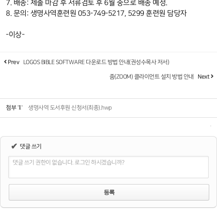
7. 배송: 제출 마감 후 서류검토 후 6월 중으로 배송 예정.
8. 문의: 생명사역훈련원 053-749-5217, 5299 훈련원 담당자
-이상-
Prev
LOGOS BIBLE SOFTWARE 다운로드 방법 안내(권성수목사 저서)
줌(ZOOM) 클라이언트 설치 방법 안내
Next
1
첨부
'
'
생명사역 도서후원 신청서(최종).hwp
✔
댓글 쓰기
댓글 쓰기 권한이 없습니다. 로그인 하시겠습니까?