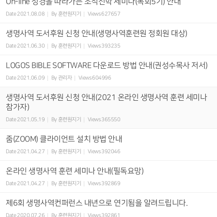
On-line 성경을 따라가는 조직신학 세미나(목회5기) 안내
Date
2021.08.08
By
훈련원지기
Views
627657
생명사역 도서후원 신청 안내(생명사역훈련원 정회원 대상)
Date
2021.06.30
By
훈련원지기
Views
393235
LOGOS BIBLE SOFTWARE 다운로드 방법 안내(권성수목사 저서)
Date
2021.06.09
By
관리자
Views
604996
생명사역 도서후원 신청 안내(2021 온라인 생명사역 훈련 세미나
참가자)
Date
2021.05.19
By
훈련원지기
Views
365550
줌(ZOOM) 클라이언트 설치 방법 안내
Date
2021.04.27
By
훈련원지기
Views
392046
온라인 생명사역 훈련 세미나 안내(필독요망)
Date
2021.04.27
By
훈련원지기
Views
392869
제6회 생명사역컨퍼런스 내년으로 연기됨을 알려드립니다.
Date
2020.07.26
By
훈련원지기
Views
392861